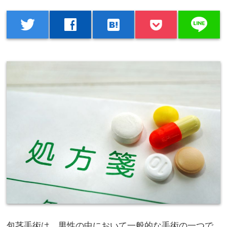
line
twitter
facebook
hatenabookmark
包茎手術は、男性の中において一般的な手術の一つで