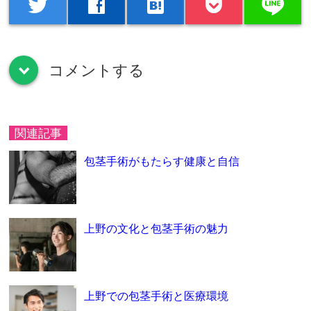
line
twitter
facebook
hatenabookmark
コメントする
down
関連記事
包茎手術がもたらす健康と自信
上野の文化と包茎手術の魅力
上野での包茎手術と医療環境