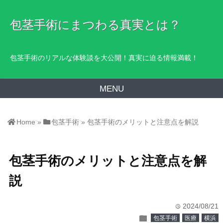
包茎手術にまつわる真実とは？
包茎手術のリアルな体験談を大公開！真実に迫る情報満載！
MENU
Home
»
包茎手術
»
包茎手術のメリットと注意点を解説
包茎手術のメリットと注意点を解
説
2024/08/21
time
folder
包茎手術
医療
横浜