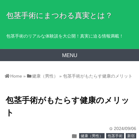
包茎手術にまつわる真実とは？
包茎手術のリアルな体験談を大公開！真実に迫る情報満載！
MENU
Home
»
健康（男性）
»
包茎手術がもたらす健康のメリット
包茎手術がもたらす健康のメリッ
ト
2024/09/06
time
folder
健康（男性）
包茎手術
新宿