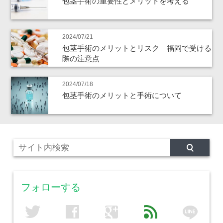
包茎手術の重要性とメリットを考える
2024/07/21
包茎手術のメリットとリスク 福岡で受ける
際の注意点
2024/07/18
包茎手術のメリットと手術について
フォローする
line
twitter
facebook
google
feed