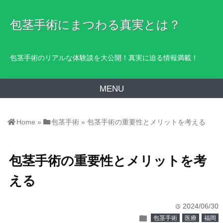
包茎手術にまつわる真実とは？
包茎手術のリアルな体験談を大公開！真実に迫る情報満載！
MENU
Home
»
包茎手術
»
包茎手術の重要性とメリットを考える
包茎手術の重要性とメリットを考
える
2024/06/30
time
folder
包茎手術
医療
福岡