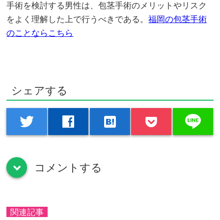
手術を検討する男性は、包茎手術のメリットやリスク
をよく理解した上で行うべきである。
福岡の包茎手術
のことならこちら
シェアする
line
twitter
facebook
hatenabookmark
コメントする
down
関連記事