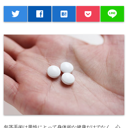
line
twitter
facebook
hatenabookmark
包茎手術は男性にとって身体的な健康だけでなく、心