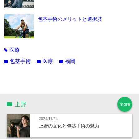
包茎手術のメリットと選択肢
医療
tag
包茎手術
医療
福岡
folder
folder
folder
上野
more
2024/11/24
上野の文化と包茎手術の魅力