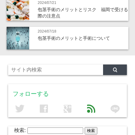
2024/07/21
包茎手術のメリットとリスク 福岡で受ける
際の注意点
2024/07/18
包茎手術のメリットと手術について
フォローする
line
twitter
facebook
google
feed
検索: