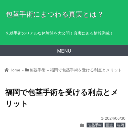
包茎手術にまつわる真実とは？
包茎手術のリアルな体験談を大公開！真実に迫る情報満載！
MENU
Home
»
包茎手術
»
福岡で包茎手術を受ける利点とメリット
福岡で包茎手術を受ける利点とメ
リット
2024/06/30
time
folder
包茎手術
医療
福岡