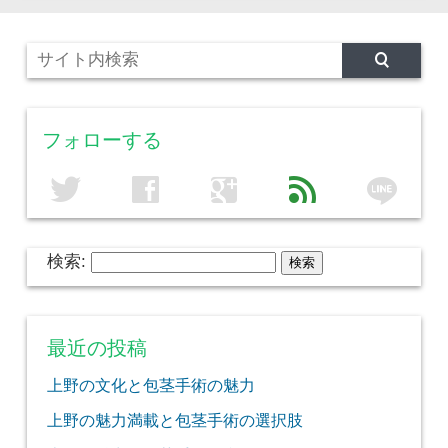
フォローする
line
twitter
facebook
google
feed
検索:
最近の投稿
上野の文化と包茎手術の魅力
上野の魅力満載と包茎手術の選択肢