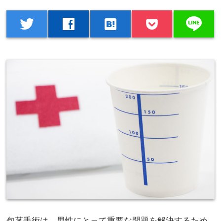
line
twitter
facebook
hatenabookmark
包茎手術は、男性にとって重要な問題を解決するため