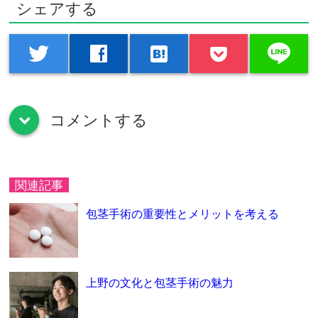
シェアする
line
twitter
facebook
hatenabookmark
コメントする
down
関連記事
包茎手術の重要性とメリットを考える
上野の文化と包茎手術の魅力