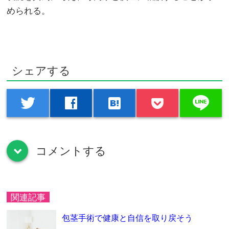
められる。
シェアする
line
twitter
facebook
hatenabookmark
コメントする
down
関連記事
包茎手術で健康と自信を取り戻そう