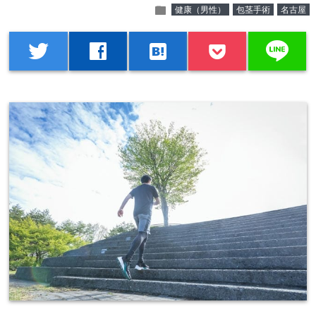
folder
健康（男性）
包茎手術
名古屋
line
twitter
facebook
hatenabookmark