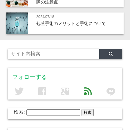
際の注意点
2024/07/18
包茎手術のメリットと手術について
フォローする
line
twitter
facebook
google
feed
検索: