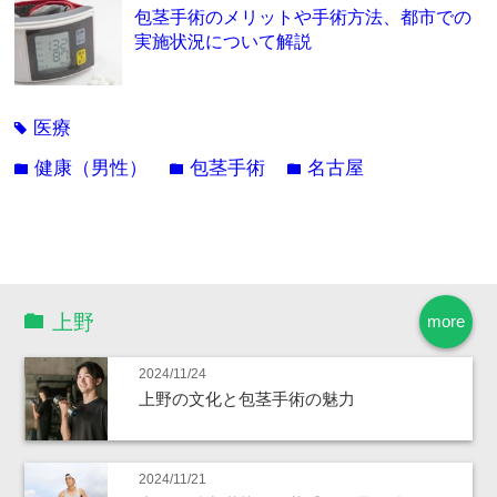
包茎手術のメリットや手術方法、都市での
実施状況について解説
医療
tag
健康（男性）
包茎手術
名古屋
folder
folder
folder
上野
more
2024/11/24
上野の文化と包茎手術の魅力
2024/11/21