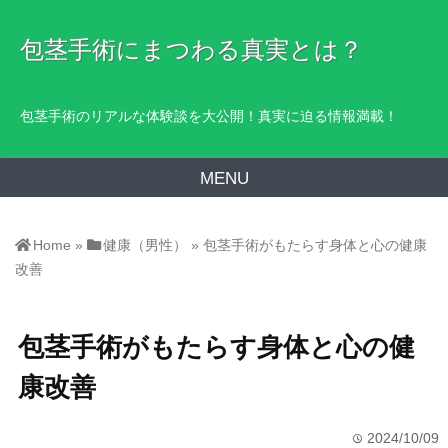
包茎手術にまつわる真実とは？
包茎手術のリアルな体験談を大公開！真実に迫る情報満載！
MENU
Home
»
健康（男性）
»
包茎手術がもたらす身体と心の健康
改善
包茎手術がもたらす身体と心の健
康改善
2024/10/09
time